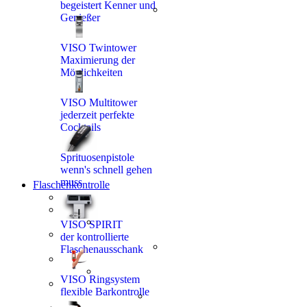
1 60 53
begeistert Kenner und
Genießer
7
VISO Twintower
Maximierung der
Möglichkeiten
VISO Multitower
jederzeit perfekte
Cocktails
Sprituosenpistole
wenn's schnell gehen
muss
Flaschenkontrolle
VISO SPIRIT
der kontrollierte
Flaschenausschank
VISO Ringsystem
flexible Barkontrolle