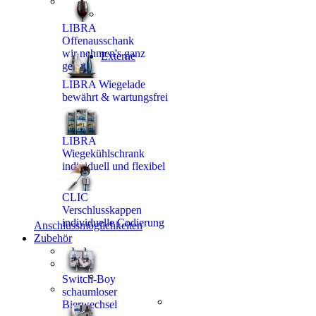
LIBRA
Offenausschank
wir nehmen's ganz
Externe
genau
LIBRA Wiegelade
bewährt & wartungsfrei
LIBRA
Wiegekühlschrank
individuell und flexibel
CLIC
Verschlusskappen
individuelle Codierung
Anschlussmöglichkeiten
Zubehör
Switch-Boy
schaumloser
Bierwechsel