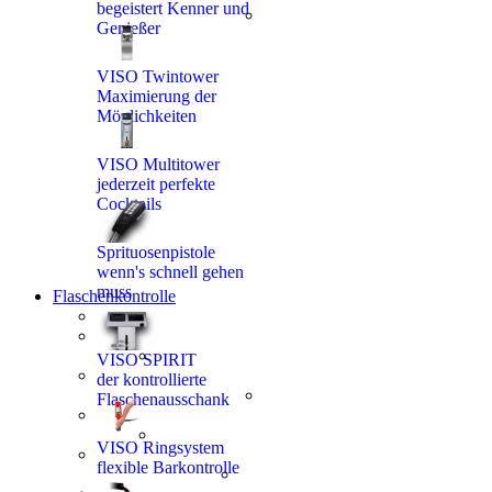
1 60 53
begeistert Kenner und
Genießer
7
VISO Twintower
Maximierung der
Möglichkeiten
VISO Multitower
jederzeit perfekte
Cocktails
Sprituosenpistole
wenn's schnell gehen
muss
Flaschenkontrolle
VISO SPIRIT
der kontrollierte
Flaschenausschank
VISO Ringsystem
flexible Barkontrolle