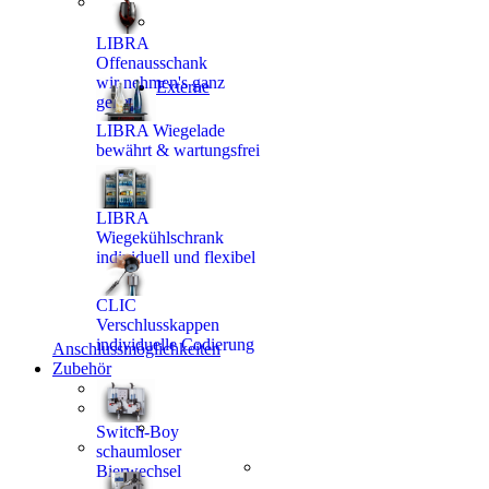
LIBRA
Offenausschank
wir nehmen's ganz
Externe
genau
LIBRA Wiegelade
bewährt & wartungsfrei
LIBRA
Wiegekühlschrank
individuell und flexibel
CLIC
Verschlusskappen
individuelle Codierung
Anschlussmöglichkeiten
Zubehör
Switch-Boy
schaumloser
Bierwechsel