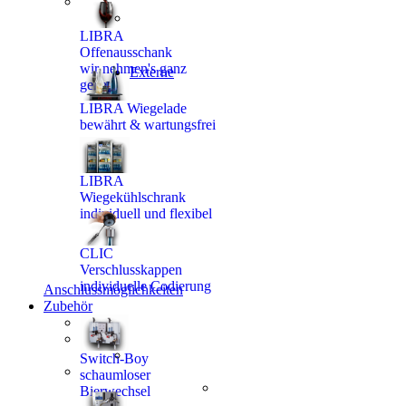
LIBRA
Offenausschank
wir nehmen's ganz
Externe
genau
LIBRA Wiegelade
bewährt & wartungsfrei
LIBRA
Wiegekühlschrank
individuell und flexibel
CLIC
Verschlusskappen
individuelle Codierung
Anschlussmöglichkeiten
Zubehör
Switch-Boy
schaumloser
Bierwechsel