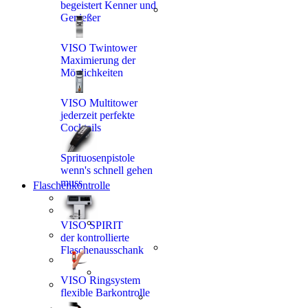
1 60 53
begeistert Kenner und
Genießer
7
VISO Twintower
Maximierung der
Möglichkeiten
VISO Multitower
jederzeit perfekte
Cocktails
Sprituosenpistole
wenn's schnell gehen
muss
Flaschenkontrolle
VISO SPIRIT
der kontrollierte
Flaschenausschank
VISO Ringsystem
flexible Barkontrolle