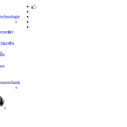
Unternehmen
echnologie
Referenzen
Kontakt & Beratung
Downloads
Genießer
chkeiten
ils
uss
henausschank