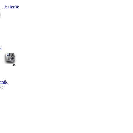
Externe
l
hnik
st