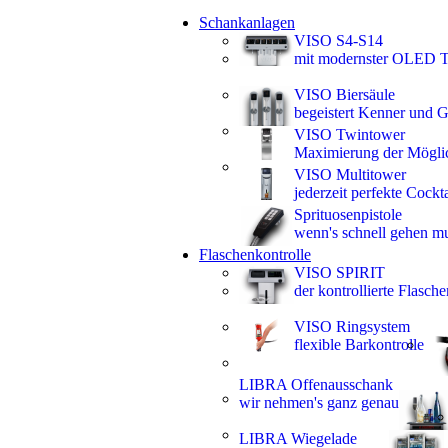
Schankanlagen
VISO S4-S14
mit modernster OLED T
VISO Biersäule
begeistert Kenner und 
VISO Twintower
Maximierung der Mögli
VISO Multitower
jederzeit perfekte Cockta
Sprituosenpistole
wenn's schnell gehen m
Flaschenkontrolle
VISO SPIRIT
der kontrollierte Flasc
VISO Ringsystem
flexible Barkontrolle
LIBRA Offenausschank
wir nehmen's ganz genau
LIBRA Wiegelade